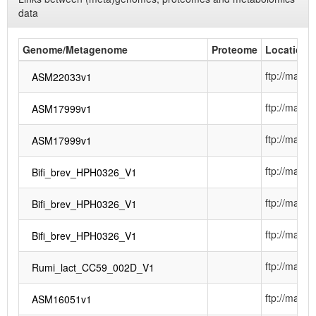
data
Genome/Metagenome
Proteome
Location o
ftp://mas
ASM22033v1
ftp://mas
ASM17999v1
ftp://mas
ASM17999v1
ftp://mas
Bifi_brev_HPH0326_V1
ftp://mas
Bifi_brev_HPH0326_V1
ftp://mas
Bifi_brev_HPH0326_V1
ftp://mas
Rumi_lact_CC59_002D_V1
ftp://mas
ASM16051v1