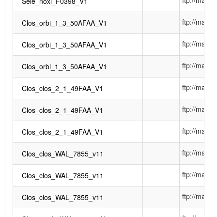
Sele_noxi_F0398_V1
ftp://mas
Clos_orbi_1_3_50AFAA_V1
ftp://mas
Clos_orbi_1_3_50AFAA_V1
ftp://mas
Clos_orbi_1_3_50AFAA_V1
ftp://mas
Clos_clos_2_1_49FAA_V1
ftp://mas
Clos_clos_2_1_49FAA_V1
ftp://mas
Clos_clos_2_1_49FAA_V1
ftp://mas
Clos_clos_WAL_7855_v11
ftp://mas
Clos_clos_WAL_7855_v11
ftp://mas
Clos_clos_WAL_7855_v11