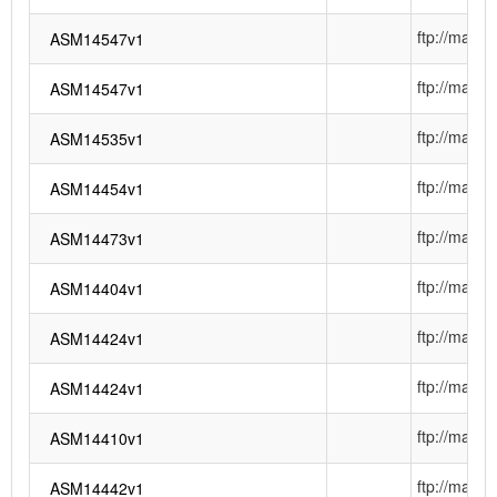
ftp://mas
ASM14547v1
ftp://mas
ASM14547v1
ftp://mas
ASM14535v1
ftp://mas
ASM14454v1
ftp://mas
ASM14473v1
ftp://mas
ASM14404v1
ftp://mas
ASM14424v1
ftp://mas
ASM14424v1
ftp://mas
ASM14410v1
ftp://mas
ASM14442v1