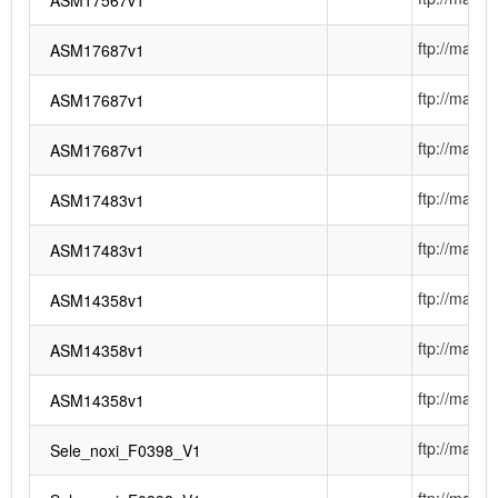
ASM17567v1
ftp://mas
ASM17687v1
ftp://mas
ASM17687v1
ftp://mas
ASM17687v1
ftp://mas
ASM17483v1
ftp://mas
ASM17483v1
ftp://mas
ASM14358v1
ftp://mas
ASM14358v1
ftp://mas
ASM14358v1
ftp://mas
Sele_noxi_F0398_V1
ftp://mas