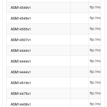
ftp://mas
ASM14549v1
ftp://mas
ASM14549v1
ftp://mas
ASM14555v1
ftp://mas
ASM14507v1
ftp://mas
ASM14444v1
ftp://mas
ASM14444v1
ftp://mas
ASM14444v1
ftp://mas
ASM14519v1
ftp://mas
ASM14475v1
ftp://mas
ASM14408v1