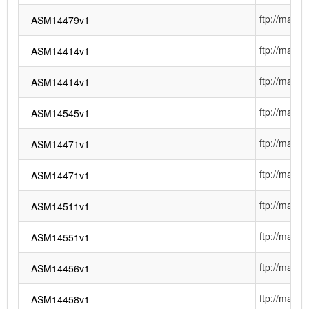
ftp://mas
ASM14479v1
ftp://mas
ASM14414v1
ftp://mas
ASM14414v1
ftp://mas
ASM14545v1
ftp://mas
ASM14471v1
ftp://mas
ASM14471v1
ftp://mas
ASM14511v1
ftp://mas
ASM14551v1
ftp://mas
ASM14456v1
ftp://mas
ASM14458v1