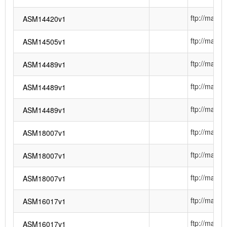
ftp://mas
ASM14420v1
ftp://mas
ASM14505v1
ftp://mas
ASM14489v1
ftp://mas
ASM14489v1
ftp://mas
ASM14489v1
ftp://mas
ASM18007v1
ftp://mas
ASM18007v1
ftp://mas
ASM18007v1
ftp://mas
ASM16017v1
ftp://mas
ASM16017v1