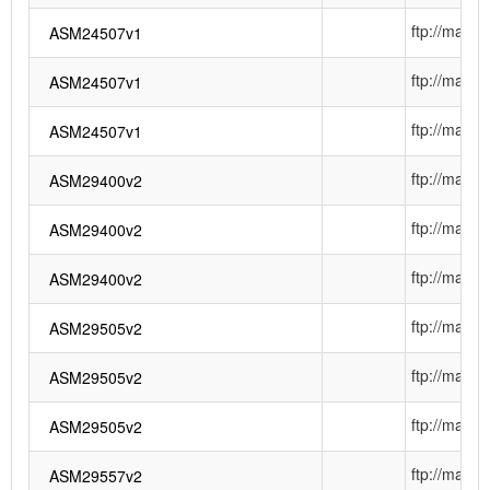
ftp://mas
ASM24507v1
ftp://mas
ASM24507v1
ftp://mas
ASM24507v1
ftp://mas
ASM29400v2
ftp://mas
ASM29400v2
ftp://mas
ASM29400v2
ftp://mas
ASM29505v2
ftp://mas
ASM29505v2
ftp://mas
ASM29505v2
ftp://mas
ASM29557v2