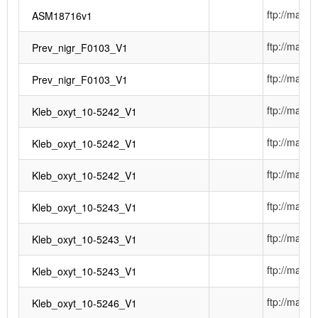
ftp://mas
ASM18716v1
ftp://mas
Prev_nigr_F0103_V1
ftp://mas
Prev_nigr_F0103_V1
ftp://mas
Kleb_oxyt_10-5242_V1
ftp://mas
Kleb_oxyt_10-5242_V1
ftp://mas
Kleb_oxyt_10-5242_V1
ftp://mas
Kleb_oxyt_10-5243_V1
ftp://mas
Kleb_oxyt_10-5243_V1
ftp://mas
Kleb_oxyt_10-5243_V1
ftp://mas
Kleb_oxyt_10-5246_V1