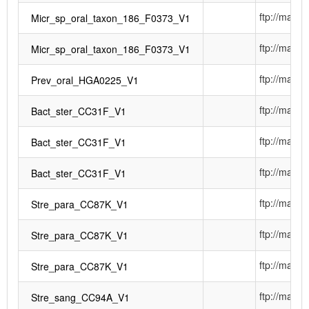
ftp://mas
Micr_sp_oral_taxon_186_F0373_V1
ftp://mas
Micr_sp_oral_taxon_186_F0373_V1
ftp://mas
Prev_oral_HGA0225_V1
ftp://mas
Bact_ster_CC31F_V1
ftp://mas
Bact_ster_CC31F_V1
ftp://mas
Bact_ster_CC31F_V1
ftp://mas
Stre_para_CC87K_V1
ftp://mas
Stre_para_CC87K_V1
ftp://mas
Stre_para_CC87K_V1
ftp://mas
Stre_sang_CC94A_V1