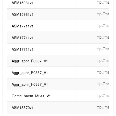
ftp://mas
ASM15961v1
ftp://mas
ASM15961v1
ftp://mas
ASM17711v1
ftp://mas
ASM17711v1
ftp://mas
ASM17711v1
ftp://mas
Aggr_aphr_F0387_V1
ftp://mas
Aggr_aphr_F0387_V1
ftp://mas
Aggr_aphr_F0387_V1
ftp://mas
Geme_haem_M341_V1
ftp://mas
ASM18370v1