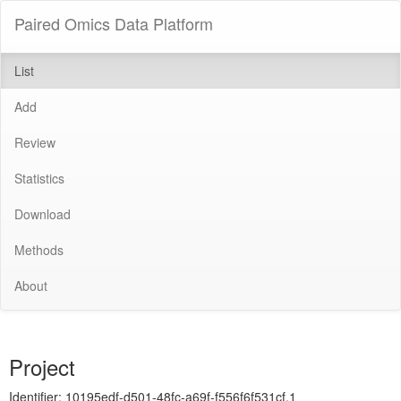
Paired Omics Data Platform
List
Add
Review
Statistics
Download
Methods
About
Project
Identifier:
10195edf-d501-48fc-a69f-f556f6f531cf.1